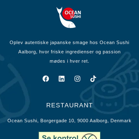
Oplev autentiske japanske smage hos Ocean Sushi
Aalborg, hvor friske ingredienser og passion
mødes i hver ret.
RESTAURANT
Ocean Sushi, Borgergade 10, 9000 Aalborg, Denmark