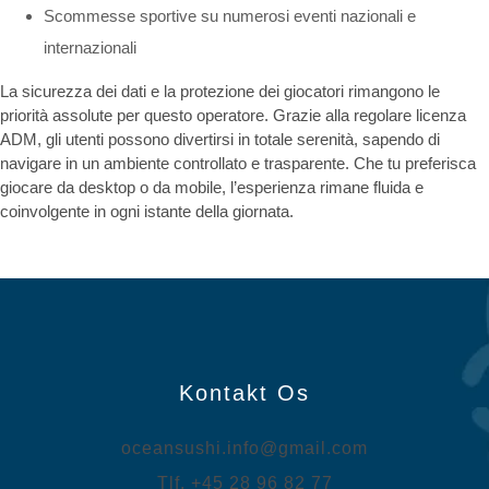
Scommesse sportive su numerosi eventi nazionali e
internazionali
La sicurezza dei dati e la protezione dei giocatori rimangono le
priorità assolute per questo operatore. Grazie alla regolare licenza
ADM, gli utenti possono divertirsi in totale serenità, sapendo di
navigare in un ambiente controllato e trasparente. Che tu preferisca
giocare da desktop o da mobile, l’esperienza rimane fluida e
coinvolgente in ogni istante della giornata.
Kontakt Os
oceansushi.info@gmail.com
Tlf. +45 28 96 82 77