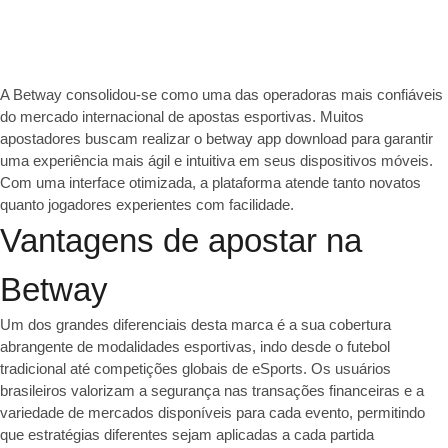
A Betway consolidou-se como uma das operadoras mais confiáveis
do mercado internacional de apostas esportivas. Muitos
apostadores buscam realizar o
betway app download
para garantir
uma experiência mais ágil e intuitiva em seus dispositivos móveis.
Com uma interface otimizada, a plataforma atende tanto novatos
quanto jogadores experientes com facilidade.
Vantagens de apostar na
Betway
Um dos grandes diferenciais desta marca é a sua cobertura
abrangente de modalidades esportivas, indo desde o futebol
tradicional até competições globais de eSports. Os usuários
brasileiros valorizam a segurança nas transações financeiras e a
variedade de mercados disponíveis para cada evento, permitindo
que estratégias diferentes sejam aplicadas a cada partida