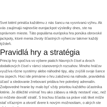
Svet lotérií prináša každému z nás šancu na vysnívanú výhru. Ak
vás zaujímajú najnovšie
eurojackpot výsledky dnes
, ste na
správnom mieste. Táto populárna európska hra ponúka obrovské
jackpoty, ktoré menia životy šťastných výhercov takmer každý
týždeň.
Pravidlá hry a stratégia
Princíp hry spočíva vo výbere piatich hlavných čísel a dvoch
dodatkových čísel v rámci stanovených rozsahov. Mnoho hráčov
využíva rôzne systémy alebo náhodné tipy, aby zvýšili svoje šance
na úspech. Hoci ide primárne o hru založenú na náhode, pravidelná
účasť a sledovanie žrebovaní pridáva hre potrebný adrenalín.
Zodpovedné hranie by malo byť vždy prioritou každého účastníka
lotérie. Je dôležité vnímať hru ako zábavu a nikdy nestaviť viac, než
si môžete dovoliť stratiť. S trochou šťastia sa práve váš tiket môže
stať víťazným a otvoriť dvere k novým možnostiam, o akých ste