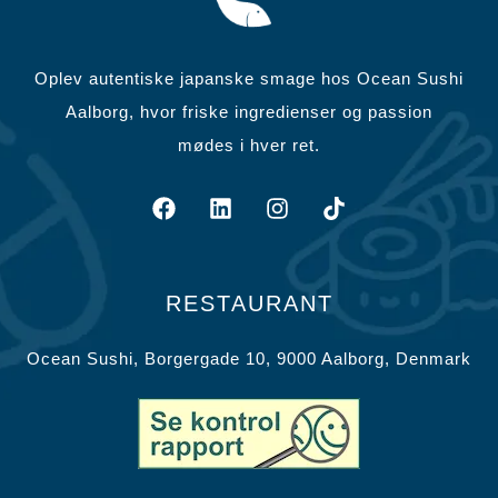
Oplev autentiske japanske smage hos Ocean Sushi
Aalborg, hvor friske ingredienser og passion
mødes i hver ret.
RESTAURANT
Ocean Sushi, Borgergade 10, 9000 Aalborg, Denmark