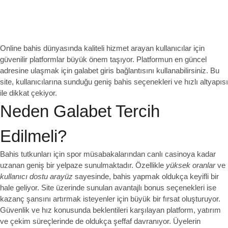
Online bahis dünyasında kaliteli hizmet arayan kullanıcılar için
güvenilir platformlar büyük önem taşıyor. Platformun en güncel
adresine ulaşmak için
galabet giris
bağlantısını kullanabilirsiniz. Bu
site, kullanıcılarına sunduğu geniş bahis seçenekleri ve hızlı altyapısı
ile dikkat çekiyor.
Neden Galabet Tercih
Edilmeli?
Bahis tutkunları için spor müsabakalarından canlı casinoya kadar
uzanan geniş bir yelpaze sunulmaktadır. Özellikle
yüksek oranlar
ve
kullanıcı dostu arayüz
sayesinde, bahis yapmak oldukça keyifli bir
hale geliyor. Site üzerinde sunulan avantajlı bonus seçenekleri ise
kazanç şansını artırmak isteyenler için büyük bir fırsat oluşturuyor.
Güvenlik ve hız konusunda beklentileri karşılayan platform, yatırım
ve çekim süreçlerinde de oldukça şeffaf davranıyor. Üyelerin