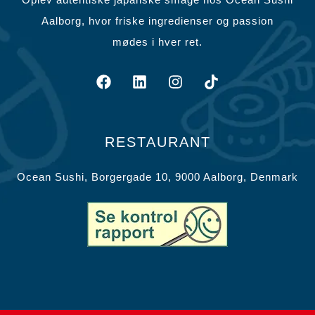
Aalborg, hvor friske ingredienser og passion
mødes i hver ret.
RESTAURANT
Ocean Sushi, Borgergade 10, 9000 Aalborg, Denmark