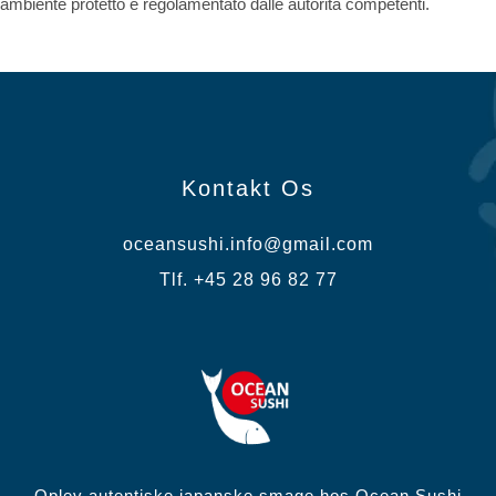
ambiente protetto e regolamentato dalle autorità competenti.
Kontakt Os
oceansushi.info@gmail.com
Tlf. +45 28 96 82 77
Oplev autentiske japanske smage hos Ocean Sushi