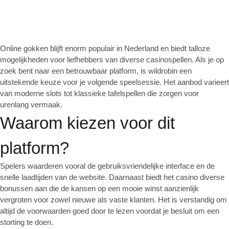
Online gokken blijft enorm populair in Nederland en biedt talloze
mogelijkheden voor liefhebbers van diverse casinospellen. Als je op
zoek bent naar een betrouwbaar platform, is
wildrobin
een
uitstekende keuze voor je volgende speelsessie. Het aanbod varieert
van moderne slots tot klassieke tafelspellen die zorgen voor
urenlang vermaak.
Waarom kiezen voor dit
platform?
Spelers waarderen vooral de gebruiksvriendelijke interface en de
snelle laadtijden van de website. Daarnaast biedt het casino diverse
bonussen aan die de kansen op een mooie winst aanzienlijk
vergroten voor zowel nieuwe als vaste klanten. Het is verstandig om
altijd de voorwaarden goed door te lezen voordat je besluit om een
storting te doen.