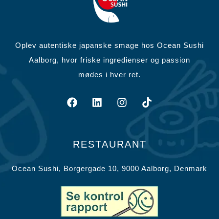
Oplev autentiske japanske smage hos Ocean Sushi
Aalborg, hvor friske ingredienser og passion
mødes i hver ret.
RESTAURANT
Ocean Sushi, Borgergade 10, 9000 Aalborg, Denmark